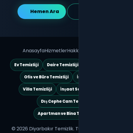
Hemen Ara
WhatsApp
Anasayfa
Hizmetler
Hakkımızda
İletişim
Ev Temizliği
Daire Temizliği
Boş Ev Temizliği
Ofis ve Büro Temizliği
İş Yeri Temizliği
Villa Temizliği
İnşaat Sonrası Temizlik
Dış Cephe Cam Temizliği
Apartman ve Bina Temizliği
© 2026 Diyarbakır Temizlik. Tüm hakları saklıdır.