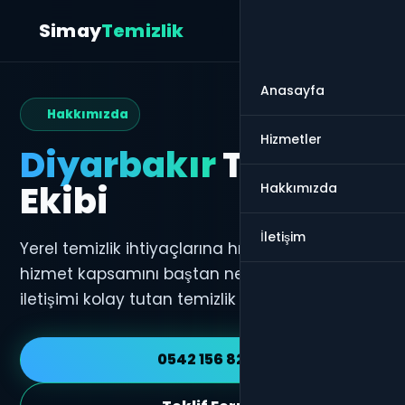
Simay
Temizlik
Anasayfa
Hakkımızda
Hizmetler
Diyarbakır
Temizlik
Ekibi
Hakkımızda
İletişim
Yerel temizlik ihtiyaçlarına hızlı dönüş veren,
hizmet kapsamını baştan netleştiren ve
iletişimi kolay tutan temizlik sayfası yapısı.
0542 156 82 35