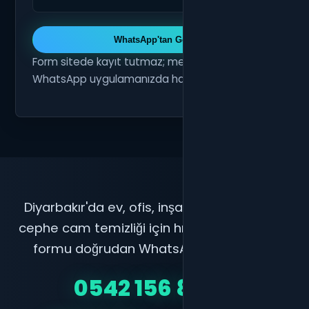
WhatsApp'tan Gönder
Form sitede kayıt tutmaz; mesajı sizin
WhatsApp uygulamanızda hazırlar.
Diyarbakır'da ev, ofis, inşaat sonrası ve dış
cephe cam temizliği için hızlı fiyat alın. Teklif
formu doğrudan WhatsApp'a hazırlanır.
0542 156 82 35